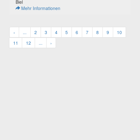
Biel
Mehr Informationen
‹
...
2
3
4
5
6
7
8
9
10
11
12
...
›