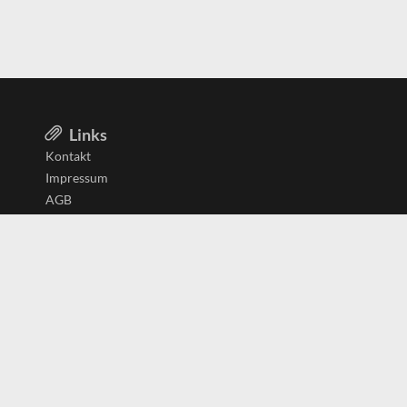
Links
Kontakt
Impressum
AGB
Datenschutzerklärung
Aktiv in
Belgien
Deutschland
Niederlande
Österreich
Schweiz