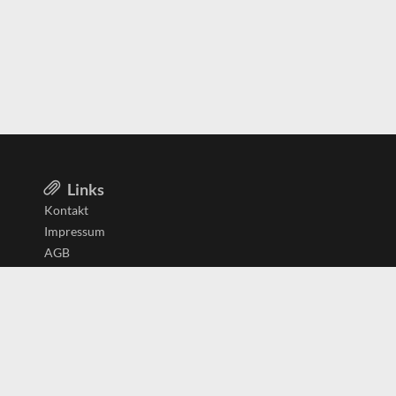
Links
Kontakt
Impressum
AGB
Datenschutzerklärung
Aktiv in
Belgien
Deutschland
Niederlande