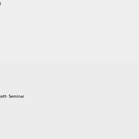
g
kett- Seminar
s