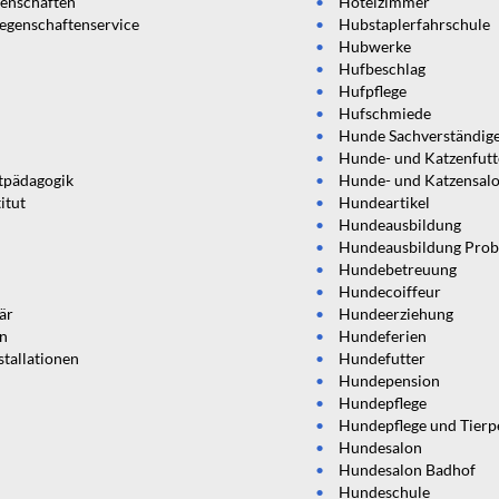
genschaften
Hotelzimmer
egenschaftenservice
Hubstaplerfahrschule
Hubwerke
Hufbeschlag
Hufpflege
Hufschmiede
Hunde Sachverständig
Hunde- und Katzenfutt
tpädagogik
Hunde- und Katzensal
itut
Hundeartikel
Hundeausbildung
Hundeausbildung Pro
Hundebetreuung
Hundecoiffeur
är
Hundeerziehung
en
Hundeferien
stallationen
Hundefutter
Hundepension
Hundepflege
Hundepflege und Tierp
Hundesalon
Hundesalon Badhof
Hundeschule