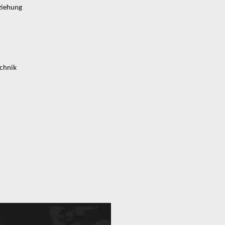
ziehung
echnik