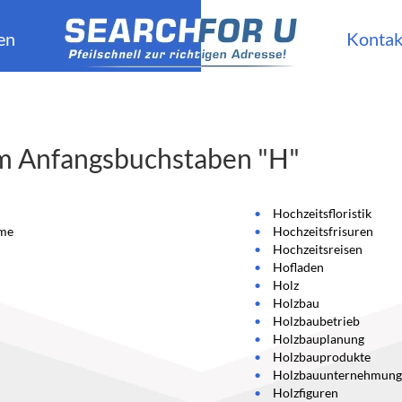
en
Kontak
m Anfangsbuchstaben "H"
Hochzeitsfloristik
eme
Hochzeitsfrisuren
Hochzeitsreisen
Hofladen
Holz
Holzbau
Holzbaubetrieb
Holzbauplanung
Holzbauprodukte
Holzbauunternehmun
Holzfiguren