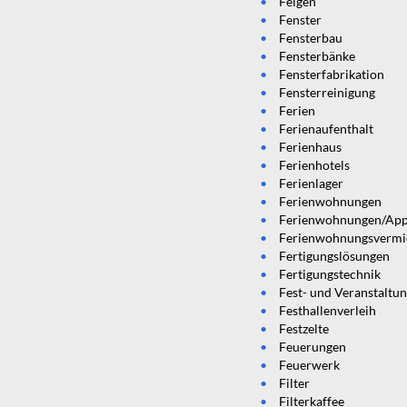
Felgen
Fenster
Fensterbau
Fensterbänke
Fensterfabrikation
Fensterreinigung
Ferien
Ferienaufenthalt
Ferienhaus
Ferienhotels
Ferienlager
Ferienwohnungen
Ferienwohnungen/App
Ferienwohnungsvermi
Fertigungslösungen
Fertigungstechnik
Fest- und Veranstaltun
Festhallenverleih
Festzelte
Feuerungen
Feuerwerk
Filter
Filterkaffee