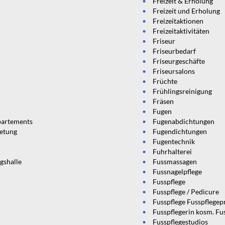
Freizeit & Erholung
Freizeit und Erholung
Freizeitaktionen
Freizeitaktivitäten
Friseur
Friseurbedarf
Friseurgeschäfte
Friseursalons
Früchte
Frühlingsreinigung
Fräsen
Fugen
artements
Fugenabdichtungen
etung
Fugendichtungen
Fugentechnik
Fuhrhalterei
gshalle
Fussmassagen
Fussnagelpflege
Fusspflege
Fusspflege / Pedicure
Fusspflege Fusspflegep
Fusspflegerin kosm. Fu
Fusspflegestudios