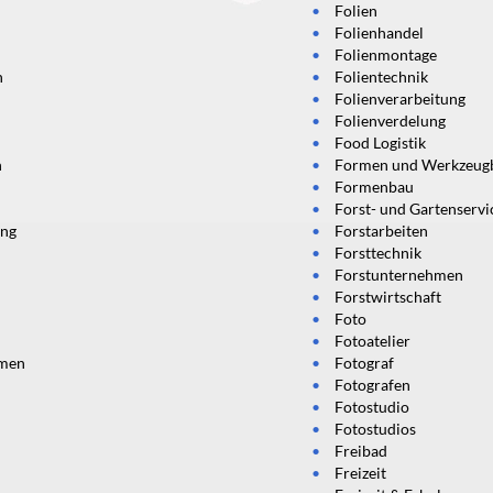
Folien
Folienhandel
Folienmontage
n
Folientechnik
Folienverarbeitung
Folienverdelung
Food Logistik
n
Formen und Werkzeug
Formenbau
Forst- und Gartenservi
ung
Forstarbeiten
Forsttechnik
Forstunternehmen
Forstwirtschaft
Foto
Fotoatelier
hmen
Fotograf
Fotografen
Fotostudio
Fotostudios
Freibad
Freizeit