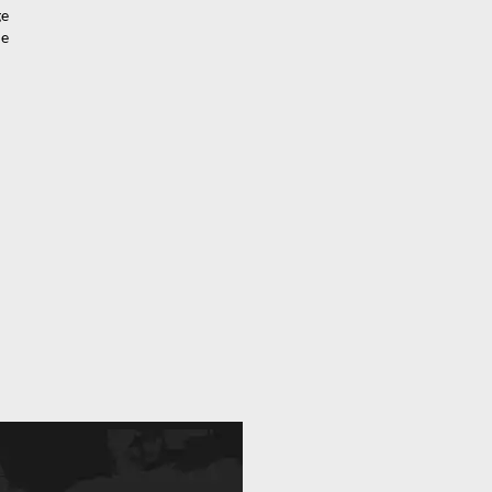
ge
ie