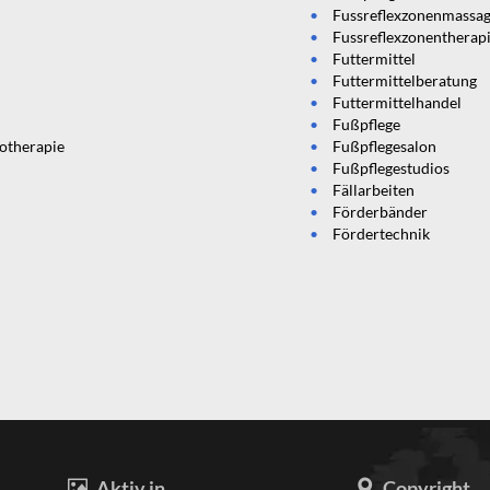
Fussreflexzonenmassa
Fussreflexzonentherap
Futtermittel
Futtermittelberatung
Futtermittelhandel
Fußpflege
iotherapie
Fußpflegesalon
Fußpflegestudios
Fällarbeiten
Förderbänder
Fördertechnik
Aktiv in
Copyright