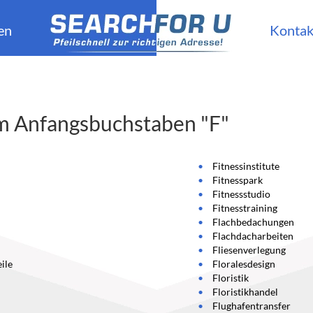
en
Kontak
m Anfangsbuchstaben "F"
Fitnessinstitute
Fitnesspark
Fitnessstudio
Fitnesstraining
Flachbedachungen
Flachdacharbeiten
Fliesenverlegung
eile
Floralesdesign
Floristik
Floristikhandel
Flughafentransfer