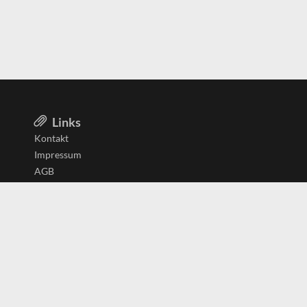
Links
Kontakt
Impressum
AGB
Datenschutzerklärung
Aktiv in
Belgien
Deutschland
Niederlande
Österreich
Schweiz