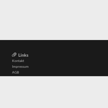
Links
Kontakt
Impressum
AGB
Datenschutzerklärung
Aktiv in
Belgien
Deutschland
Niederlande