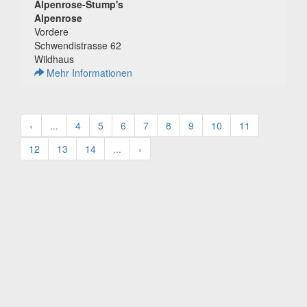
Alpenrose-Stump's
Alpenrose
Vordere
Schwendistrasse 62
Wildhaus
Mehr Informationen
‹
...
4
5
6
7
8
9
10
11
12
13
14
...
›