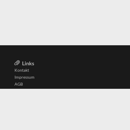
Links
Kontakt
Impressum
AGB
Datenschutzerklärung
Aktiv in
Belgien
Deutschland
Niederlande