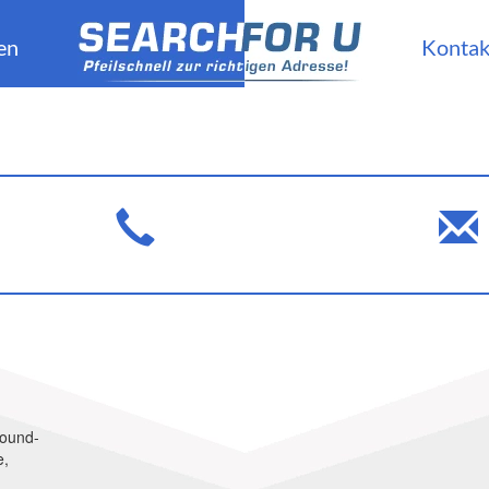
en
Kontak
round-
e,