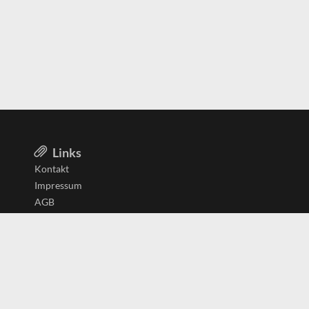
Links
Kontakt
Impressum
AGB
Datenschutzerklärung
Aktiv in
Belgien
Deutschland
Niederlande