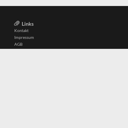
Links
Kontakt
Impressum
AGB
Datenschutzerklärung
Aktiv in
Belgien
Deutschland
Niederlande
Österreich
Schweiz
Copyright
(c) 2026 Copyrights
SearchForU.ch