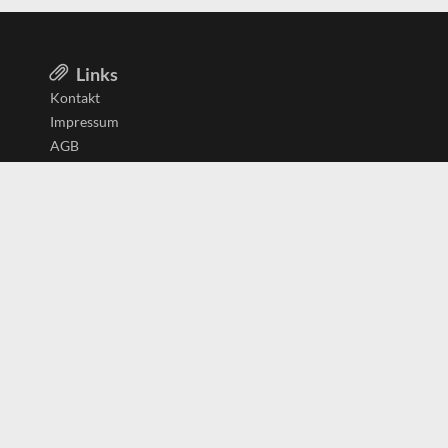
Links
Kontakt
Impressum
AGB
Datenschutzerklärung
Aktiv in
Belgien
Deutschland
Niederlande
Österreich
Schweiz
Copyright
(c) 2026 Copyrights
SearchForU.ch