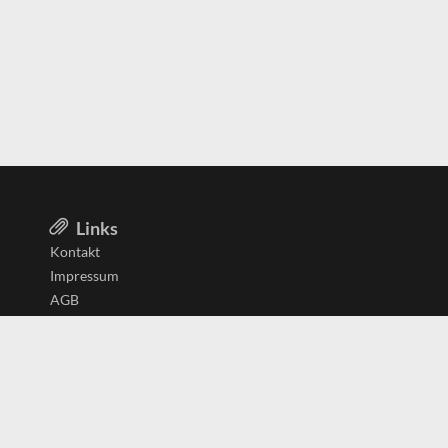
Links
Kontakt
Impressum
AGB
Datenschutzerklärung
Aktiv in
Belgien
Deutschland
Niederlande