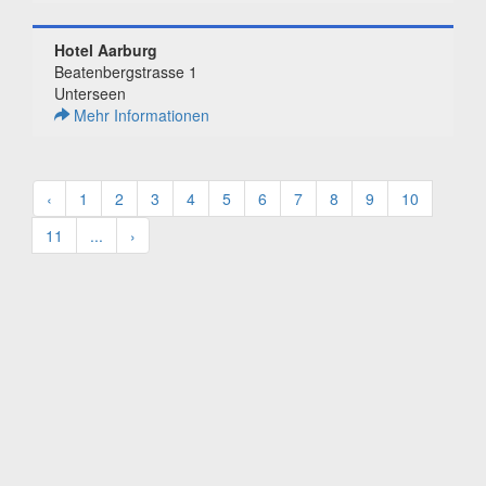
Hotel Aarburg
Beatenbergstrasse 1
Unterseen
Mehr Informationen
‹
1
2
3
4
5
6
7
8
9
10
11
...
›