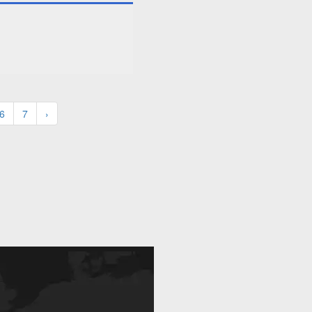
6
7
›