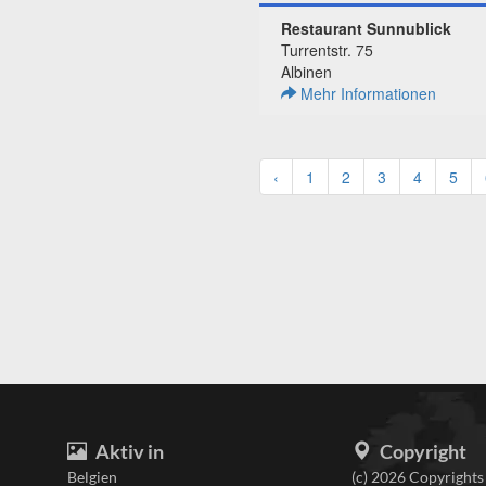
Restaurant Sunnublick
Turrentstr. 75
Albinen
Mehr Informationen
‹
1
2
3
4
5
Aktiv in
Copyright
Belgien
(c) 2026 Copyrights