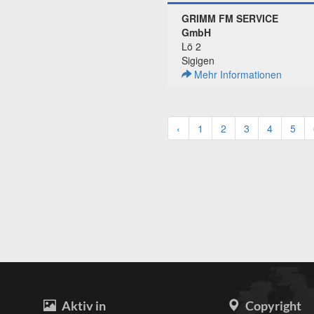
GRIMM FM SERVICE
GmbH
Lö 2
Sigigen
Mehr Informationen
‹
1
2
3
4
5
Aktiv in
Copyright