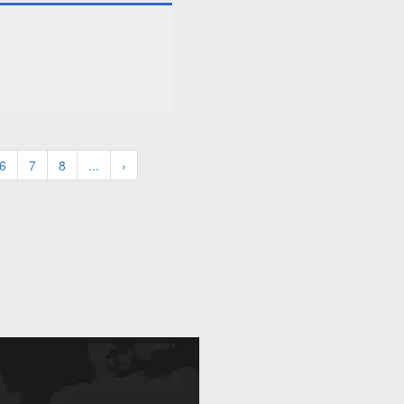
6
7
8
...
›