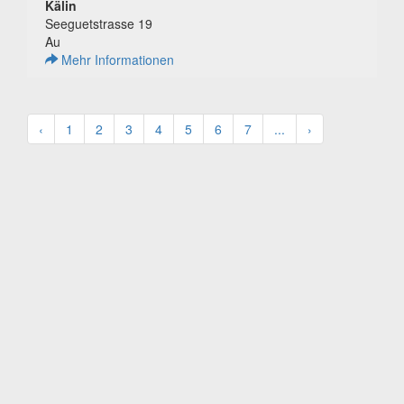
Kälin
Seeguetstrasse 19
Au
Mehr Informationen
‹
1
2
3
4
5
6
7
...
›