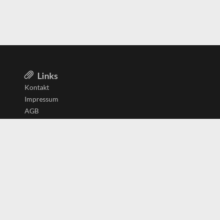
Links
Kontakt
Impressum
AGB
Datenschutzerklärung
Aktiv in
Belgien
Deutschland
Niederlande
Österreich
Schweiz