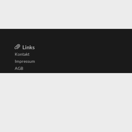
Links
Kontakt
Impressum
AGB
Datenschutzerklärung
Aktiv in
Belgien
Deutschland
Niederlande
Österreich
Schweiz