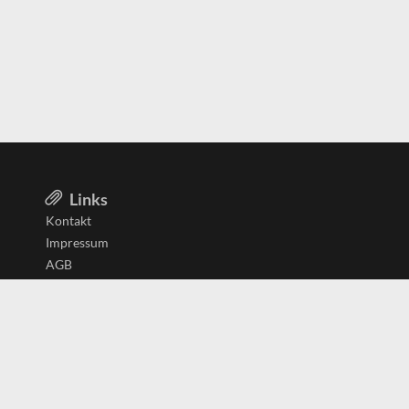
Links
Kontakt
Impressum
AGB
Datenschutzerklärung
Aktiv in
Belgien
Deutschland
Niederlande