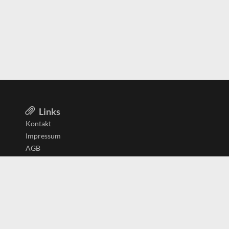
Links
Kontakt
Impressum
AGB
Datenschutzerklärung
Aktiv in
Belgien
Deutschland
Niederlande