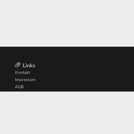
Links
Kontakt
Impressum
AGB
Datenschutzerklärung
Aktiv in
Belgien
Deutschland
Niederlande