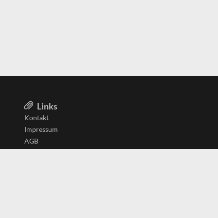
Links
Kontakt
Impressum
AGB
Datenschutzerklärung
Aktiv in
Belgien
Deutschland
Niederlande