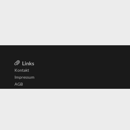
Links
Kontakt
Impressum
AGB
Datenschutzerklärung
Aktiv in
Belgien
Deutschland
Niederlande