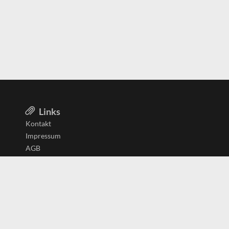
Links
Kontakt
Impressum
AGB
Datenschutzerklärung
Aktiv in
Belgien
Deutschland
Niederlande