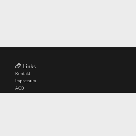
Links
Kontakt
Impressum
AGB
Datenschutzerklärung
Aktiv in
Belgien
Deutschland
Niederlande