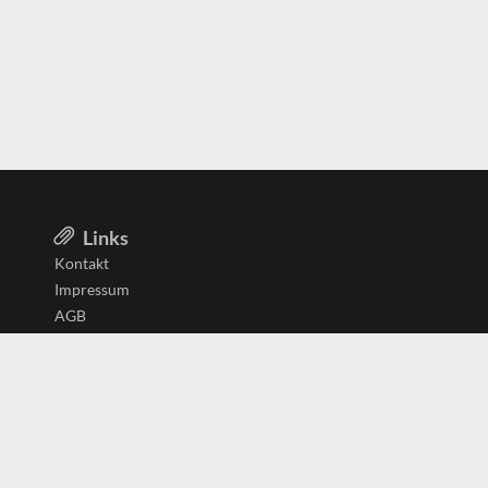
Links
Kontakt
Impressum
AGB
Datenschutzerklärung
Aktiv in
Belgien
Deutschland
Niederlande