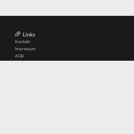
Links
Kontakt
Impressum
AGB
Datenschutzerklärung
Aktiv in
Belgien
Deutschland
Niederlande
Österreich
Schweiz
Copyright