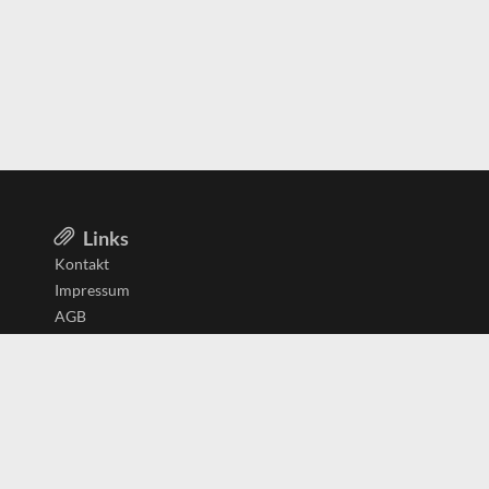
Links
Kontakt
Impressum
AGB
Datenschutzerklärung
Aktiv in
Belgien
Deutschland
Niederlande