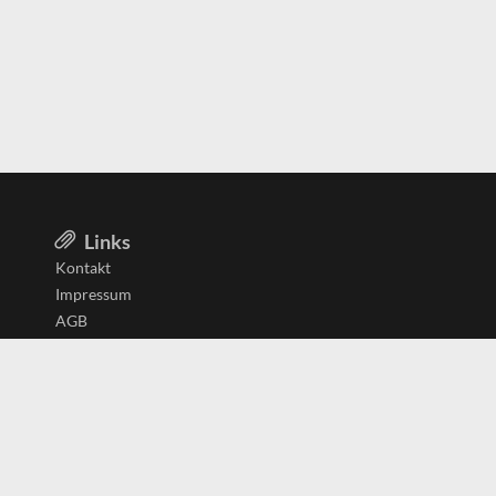
Links
Kontakt
Impressum
AGB
Datenschutzerklärung
Aktiv in
Belgien
Deutschland
Niederlande