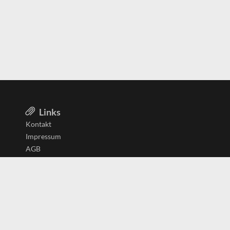
Links
Kontakt
Impressum
AGB
Datenschutzerklärung
Aktiv in
Belgien
Deutschland
Niederlande