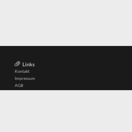
Links
Kontakt
Impressum
AGB
Datenschutzerklärung
Aktiv in
Belgien
Deutschland
Niederlande