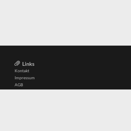
Links
Kontakt
Impressum
AGB
Datenschutzerklärung
Aktiv in
Belgien
Deutschland
Niederlande