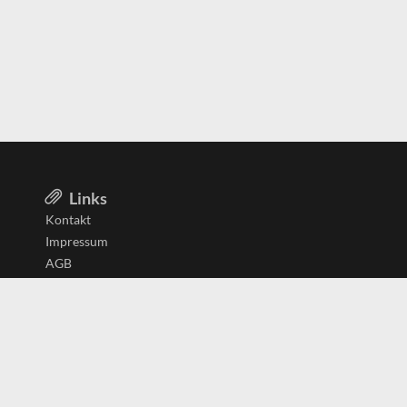
Links
Kontakt
Impressum
AGB
Datenschutzerklärung
Aktiv in
Belgien
Deutschland
Niederlande