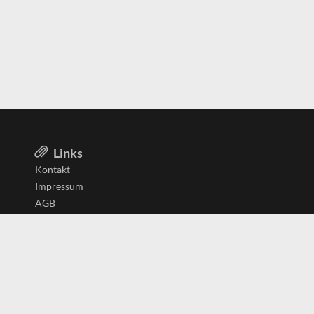
Links
Kontakt
Impressum
AGB
Datenschutzerklärung
Aktiv in
Belgien
Deutschland
Niederlande