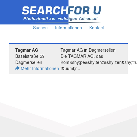
Suchen
Informationen
Kontact
Tagmar AG
Tagmar AG in Dagmersellen
Baselstraße 59
Die TAGMAR AG, das
Dagmersellen
Kom&shy;pe&shy;tenz&shy;zen&shy;tr
Mehr Informationen
f&uuml;r...