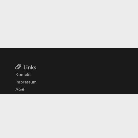
Links
Kontakt
Impressum
AGB
Datenschutzerklärung
Aktiv in
Belgien
Deutschland
Niederlande