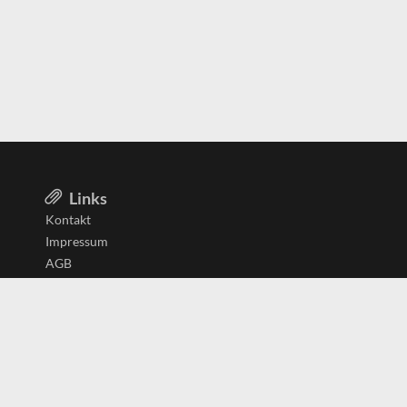
Links
Kontakt
Impressum
AGB
Datenschutzerklärung
Aktiv in
Belgien
Deutschland
Niederlande