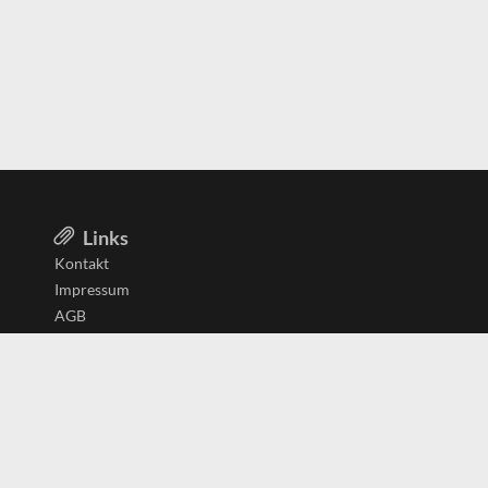
Links
Kontakt
Impressum
AGB
Datenschutzerklärung
Aktiv in
Belgien
Deutschland
Niederlande