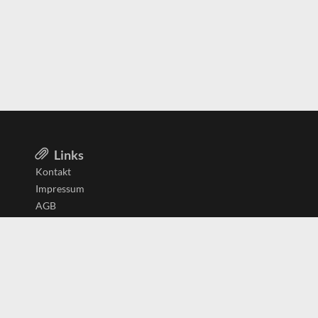
Links
Kontakt
Impressum
AGB
Datenschutzerklärung
Aktiv in
Belgien
Deutschland
Niederlande