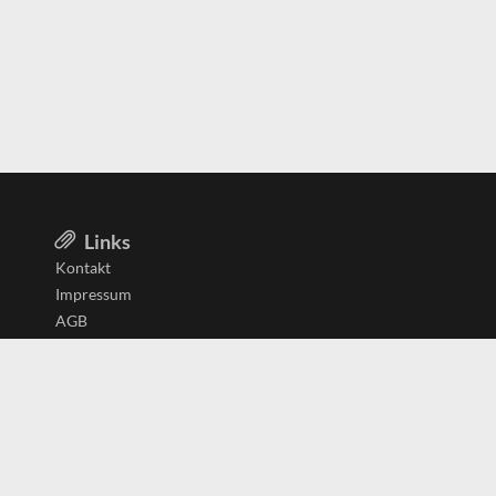
Links
Kontakt
Impressum
AGB
Datenschutzerklärung
Aktiv in
Belgien
Deutschland
Niederlande