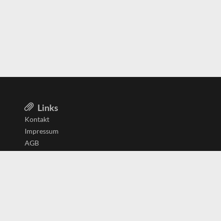
Links
Kontakt
Impressum
AGB
Datenschutzerklärung
Aktiv in
Belgien
Deutschland
Niederlande