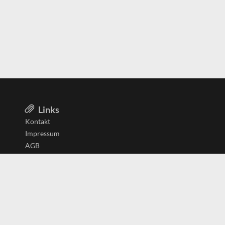
Links
Kontakt
Impressum
AGB
Datenschutzerklärung
Aktiv in
Belgien
Deutschland
Niederlande