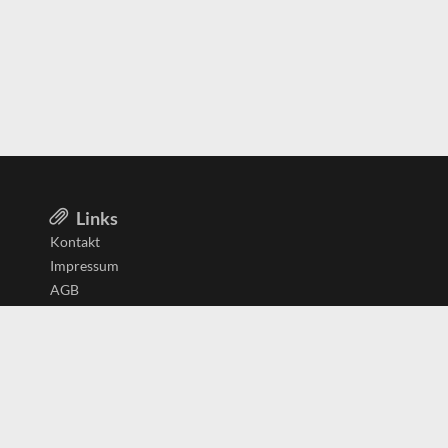
Links
Kontakt
Impressum
AGB
Datenschutzerklärung
Aktiv in
Belgien
Deutschland
Niederlande