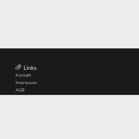
Links
Kontakt
Impressum
AGB
Datenschutzerklärung
Aktiv in
Belgien
Deutschland
Niederlande