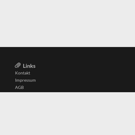
Links
Kontakt
Impressum
AGB
Datenschutzerklärung
Aktiv in
Belgien
Deutschland
Niederlande