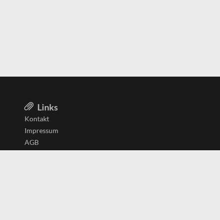
Links
Kontakt
Impressum
AGB
Datenschutzerklärung
Aktiv in
Belgien
Deutschland
Niederlande