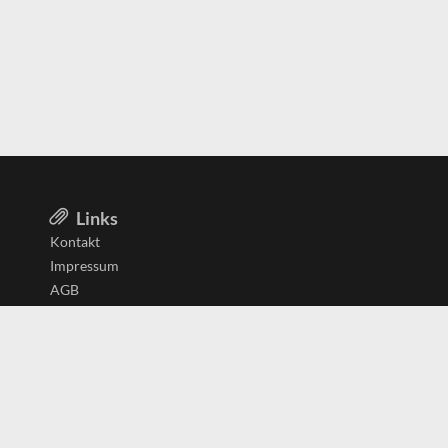
Links
Kontakt
Impressum
AGB
Datenschutzerklärung
Aktiv in
Belgien
Deutschland
Niederlande