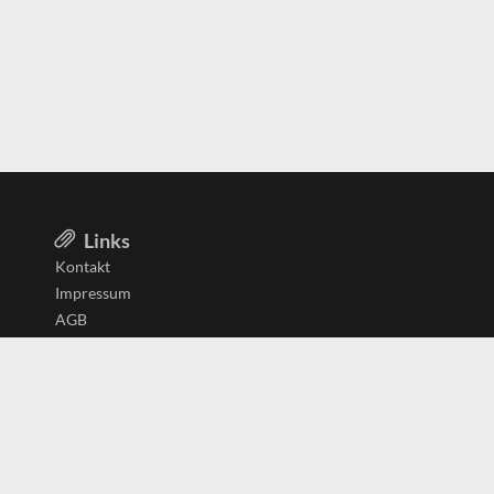
Links
Kontakt
Impressum
AGB
Datenschutzerklärung
Aktiv in
Belgien
Deutschland
Niederlande