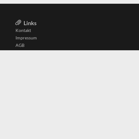
Links
Kontakt
Impressum
AGB
Datenschutzerklärung
Aktiv in
Belgien
Deutschland
Niederlande
Österreich
Schweiz
Copyright
(c) 2026 Copyrights
SearchForU.ch