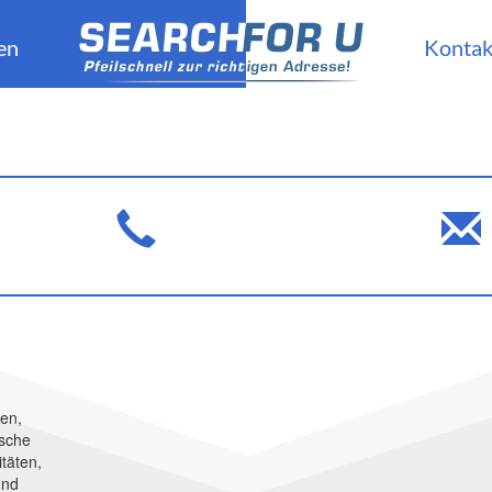
en
Kontak
n
ten,
ische
itäten,
und