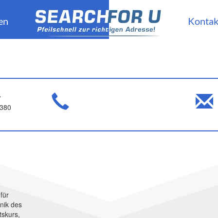
en
Kontak
r
 380
für
nik des
tskurs,