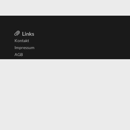
Links
Kontakt
Impressum
AGB
Datenschutzerklärung
Aktiv in
Belgien
Deutschland
Niederlande
Österreich
Schweiz
Copyright